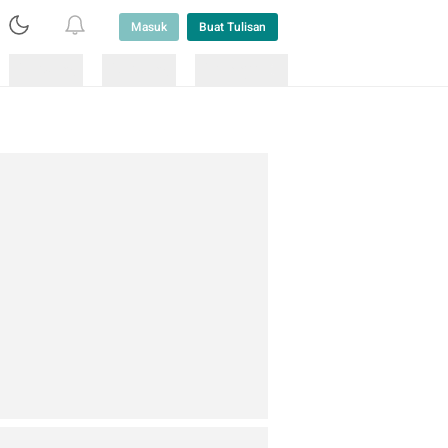
Masuk
Buat Tulisan
Loading
Loading
Lainnya