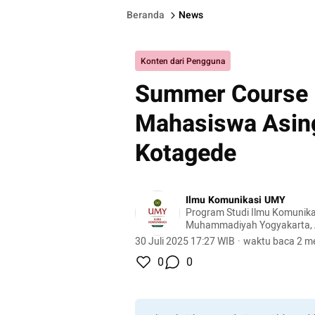
Beranda
News
Konten dari Pengguna
Summer Course
Mahasiswa Asing
Kotagede
Ilmu Komunikasi UMY
Program Studi Ilmu Komunikas
Muhammadiyah Yogyakarta, A
Sertifikasi Kompetensi Badan 
30 Juli 2025 17:27 WIB
·
waktu baca 2 me
Profesi (BNSP) untuk mahas
0
0
Mendunia dengan Kompetens