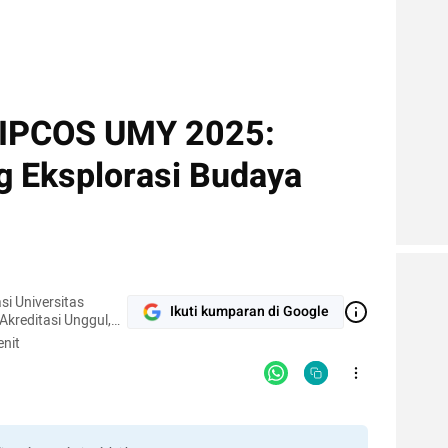
 IPCOS UMY 2025:
 Eksplorasi Budaya
i Universitas
Ikuti kumparan di Google
kreditasi Unggul,
Nasional Sertifikasi
nit
iswa. Muda
i