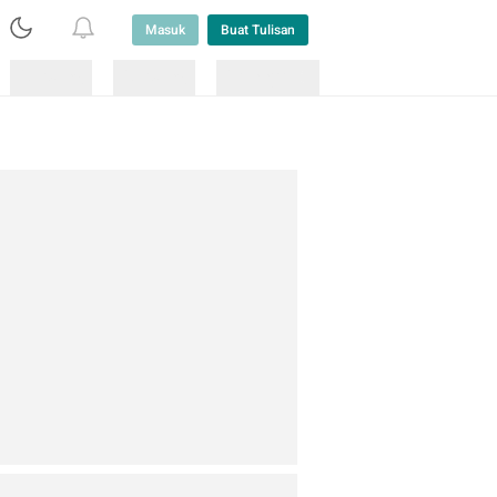
Masuk
Buat Tulisan
Loading
Loading
Lainnya