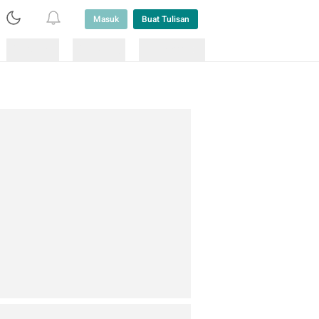
Masuk
Buat Tulisan
Loading
Loading
Lainnya