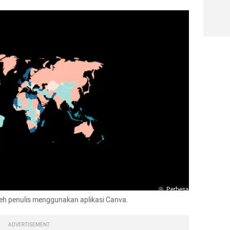
Perbesar
 oleh penulis menggunakan aplikasi Canva.
ADVERTISEMENT