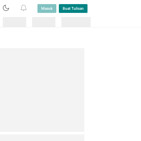
Masuk
Buat Tulisan
Loading
Loading
Lainnya