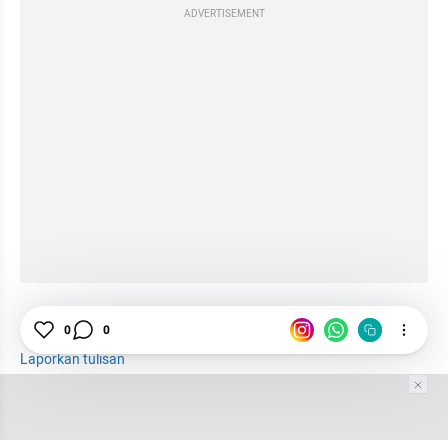
ADVERTISEMENT
0
0
Gizi Seimbang
Kesehatan
Laporkan tulisan
Tim Editor
Editor Section