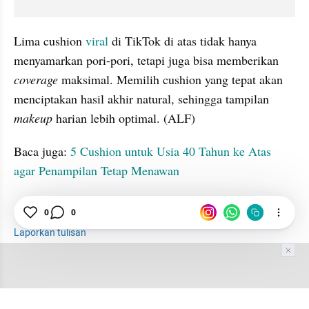
Lima cushion 
viral
 di TikTok di atas tidak hanya 
menyamarkan pori-pori, tetapi juga bisa memberikan 
coverage
 maksimal. Memilih cushion yang tepat akan 
menciptakan hasil akhir natural, sehingga tampilan 
makeup
 harian lebih optimal. (ALF)
Baca juga: 
5 Cushion untuk Usia 40 Tahun ke Atas 
agar Penampilan Tetap Menawan
Cushion
Viral
Tiktok
Branding
0
0
Laporkan tulisan
Tim Editor
Editor Section