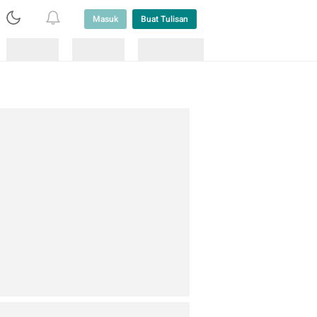
Masuk
Buat Tulisan
Loading
Loading
Lainnya