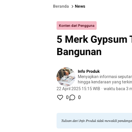
Beranda
News
Konten dari Pengguna
5 Merk Gypsum T
Bangunan
Info Produk
Menyajikan informasi seputa
hingga kendaraan yang terkini
terlengkap.
22 April 2025 15:15 WIB
·
waktu baca 3 m
0
0
Tulisan dari Info Produk tidak mewakili pandang