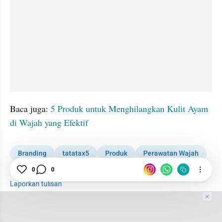
Baca juga: 
5 Produk untuk Menghilangkan Kulit Ayam 
di Wajah yang Efektif
Branding
tatatax5
Produk
Perawatan Wajah
0
0
Kulit
Laporkan tulisan
Tim Editor
Editor Section