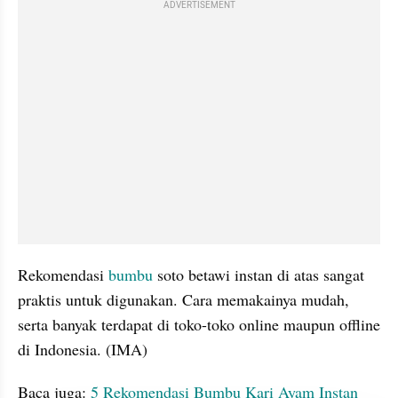
ADVERTISEMENT
Rekomendasi 
bumbu
 soto betawi instan di atas sangat 
praktis untuk digunakan. Cara memakainya mudah, 
serta banyak terdapat di toko-toko online maupun offline 
di Indonesia. (IMA)
Baca juga: 
5 Rekomendasi Bumbu Kari Ayam Instan 