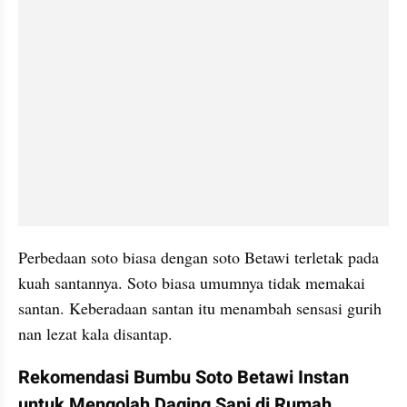
Perbedaan soto biasa dengan soto Betawi terletak pada 
kuah santannya. Soto biasa umumnya tidak memakai 
santan. Keberadaan santan itu menambah sensasi gurih 
nan lezat kala disantap.
Rekomendasi Bumbu Soto Betawi Instan 
untuk Mengolah Daging Sapi di Rumah