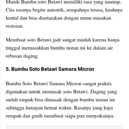
Munik Bumbu soto Betawi memiliki rasa yang mantap. 
Cita rasanya begitu autentik, rempahnya terasa, kuahnya 
kental dan bisa disetarakan dengan menu masakan 
restoran. 
Membuat soto Betawi jadi sangat mudah karena hanya 
tinggal memasukkan bumbu instan ini ke dalam air 
rebusan daging.
5. Bumbu Soto Betawi Samara Micron
Bumbu Soto Betawi Samara Micron sangat praktis 
digunakan untuk memasak soto Betawi. Daging yang 
sudah empuk bisa dimasak dengan bumbu instan ini 
sehingga lumayan hemat waktu. Rasanya yang kaya 
rempah dan gurih membuat siapa pun menyukainya.