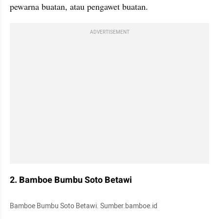
pewarna buatan, atau pengawet buatan.
ADVERTISEMENT
2. Bamboe Bumbu Soto Betawi
Bamboe Bumbu Soto Betawi. Sumber.bamboe.id