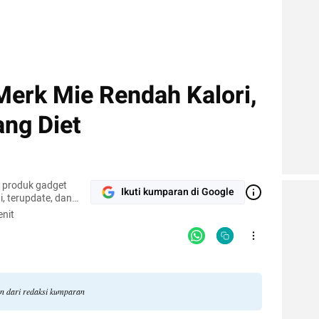
erk Mie Rendah Kalori,
ang Diet
r produk gadget
Ikuti kumparan di Google
, terupdate, dan
nit
an dari redaksi kumparan