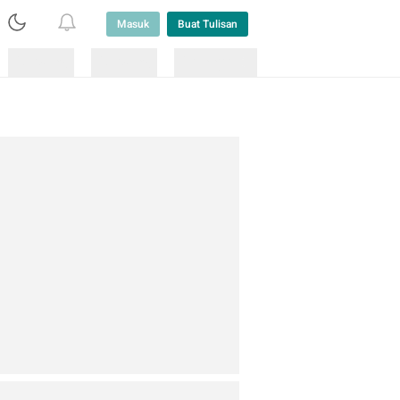
Masuk
Buat Tulisan
Loading
Loading
Lainnya