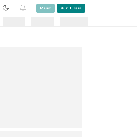
Masuk
Buat Tulisan
Loading
Loading
Lainnya