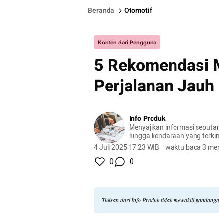
Beranda
Otomotif
Konten dari Pengguna
5 Rekomendasi M
Perjalanan Jauh
Info Produk
Menyajikan informasi seputa
hingga kendaraan yang terkini
terlengkap.
4 Juli 2025 17:23 WIB
·
waktu baca 3 men
0
0
Tulisan dari Info Produk tidak mewakili pandang