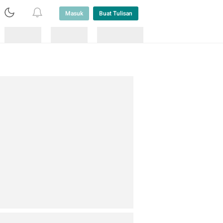
Masuk
Buat Tulisan
Loading
Loading
Lainnya