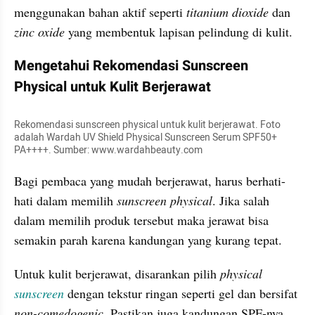
menggunakan bahan aktif seperti 
titanium dioxide 
dan 
zinc oxide
 yang membentuk lapisan pelindung di kulit.
Mengetahui Rekomendasi Sunscreen 
Physical untuk Kulit Berjerawat
Rekomendasi sunscreen physical untuk kulit berjerawat. Foto 
adalah Wardah UV Shield Physical Sunscreen Serum SPF50+ 
PA++++. Sumber: www.wardahbeauty.com
Bagi pembaca yang mudah berjerawat, harus berhati-
hati dalam memilih 
sunscreen physical
. Jika salah 
dalam memilih produk tersebut maka jerawat bisa 
semakin parah karena kandungan yang kurang tepat. 
Untuk kulit berjerawat, disarankan pilih 
physical 
sunscreen
dengan tekstur ringan seperti gel dan bersifat
non-comedogenic.
 Pastikan juga kandungan SPF-nya 