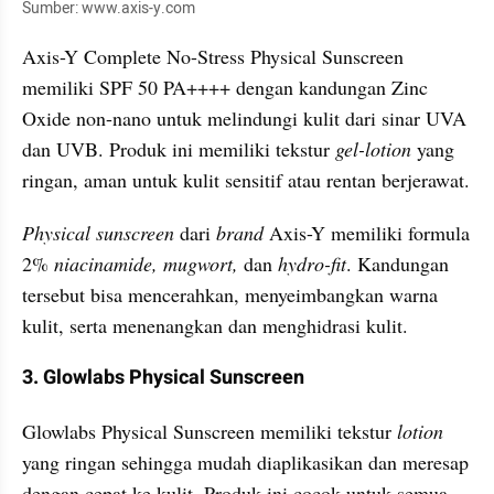
Sumber: www.axis-y.com
Axis-Y Complete No-Stress Physical Sunscreen 
memiliki SPF 50 PA++++ dengan kandungan Zinc 
Oxide non-nano untuk melindungi kulit dari sinar UVA 
dan UVB. Produk ini memiliki tekstur 
gel-lotion 
yang 
ringan, aman untuk kulit sensitif atau rentan berjerawat.
Physical sunscreen
 dari 
brand
 Axis-Y memiliki formula 
2% 
niacinamide, mugwort, 
dan 
hydro-fit
. Kandungan 
tersebut bisa mencerahkan, menyeimbangkan warna 
kulit, serta menenangkan dan menghidrasi kulit.
3. Glowlabs Physical Sunscreen
Glowlabs Physical Sunscreen memiliki tekstur 
lotion 
yang ringan sehingga mudah diaplikasikan dan meresap 
dengan cepat ke kulit. Produk ini cocok untuk semua 