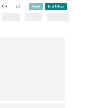
Masuk
Buat Tulisan
Loading
Loading
Lainnya