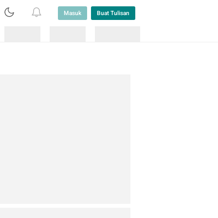
Masuk
Buat Tulisan
Loading
Loading
Lainnya