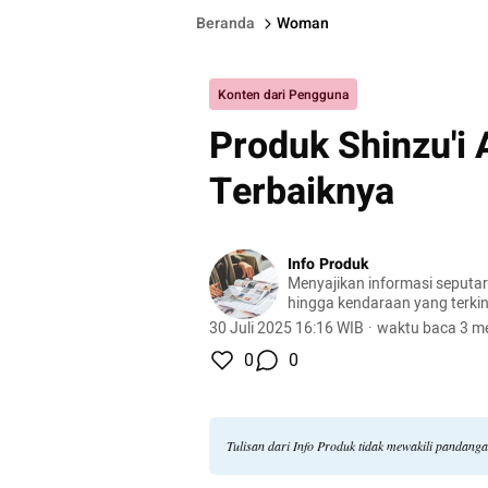
Beranda
Woman
Konten dari Pengguna
Produk Shinzu'i 
Terbaiknya
Info Produk
Menyajikan informasi seputa
hingga kendaraan yang terkini
terlengkap.
30 Juli 2025 16:16 WIB
·
waktu baca 3 me
0
0
Tulisan dari Info Produk tidak mewakili pandang