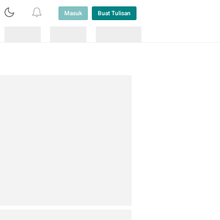
Masuk
Buat Tulisan
Loading
Loading
Lainnya