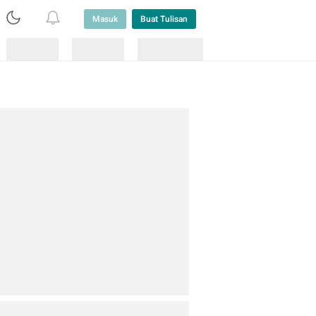
Masuk
Buat Tulisan
Loading
Loading
Lainnya