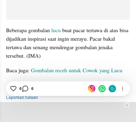
Beberapa gombalan 
lucu
 buat pacar tertawa di atas bisa 
dijadikan inspirasi saat ingin merayu. Pacar bakal 
tertawa dan senang mendengar gombalan jenaka 
tersebut. (IMA)
Baca juga: 
Gombalan receh untuk Cowok yang Lucu
Pacar
Gombal
Lucu
0
0
Laporkan tulisan
Tim Editor
Editor Section