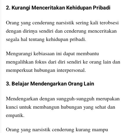
2. Kurangi Menceritakan Kehidupan Pribadi
Orang yang cenderung narsistik sering kali terobsesi 
dengan dirinya sendiri dan cenderung menceritakan 
segala hal tentang kehidupan pribadi.
Mengurangi kebiasaan ini dapat membantu 
mengalihkan fokus dari diri sendiri ke orang lain dan 
memperkuat hubungan interpersonal.
3. Belajar Mendengarkan Orang Lain
Mendengarkan dengan sungguh-sungguh merupakan 
kunci untuk membangun hubungan yang sehat dan 
empatik.
Orang yang narsistik cenderung kurang mampu 