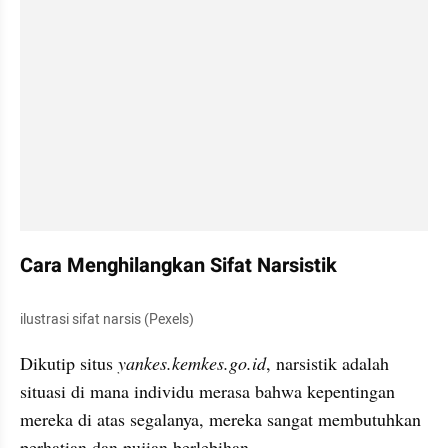
Cara Menghilangkan Sifat Narsistik
ilustrasi sifat narsis (Pexels)
Dikutip situs 
yankes.kemkes.go.id
, narsistik adalah 
situasi di mana individu merasa bahwa kepentingan 
mereka di atas segalanya, mereka sangat membutuhkan 
perhatian dan pujian berlebihan.