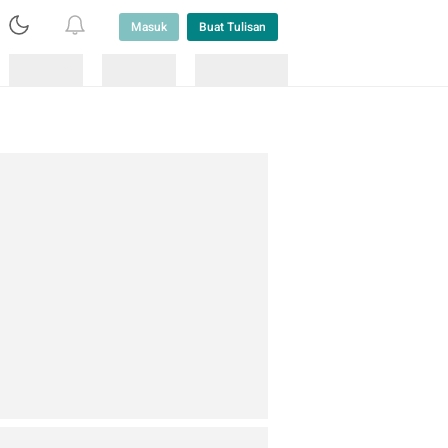
Masuk
Buat Tulisan
Loading
Loading
Lainnya