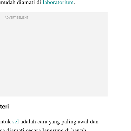
 mudah diamati di 
laboratorium
.
ADVERTISEMENT
teri
entuk
 sel
 adalah cara yang paling awal dan 
sa diamati secara langsung di bawah 