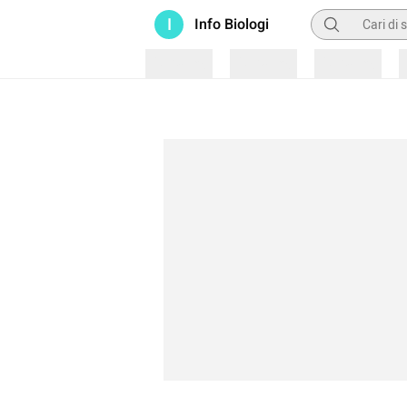
Pencarian
I
Info Biologi
Loading
Loading
Loading