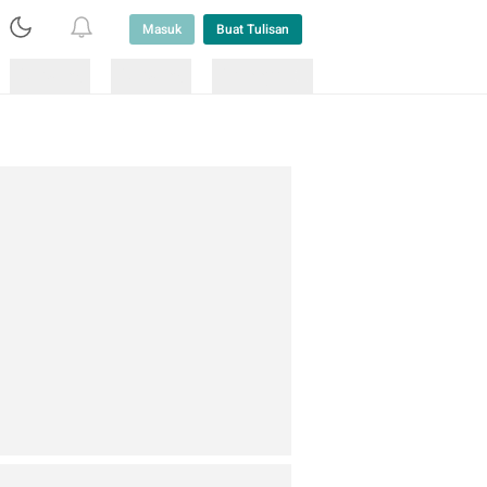
Masuk
Buat Tulisan
Loading
Loading
Lainnya