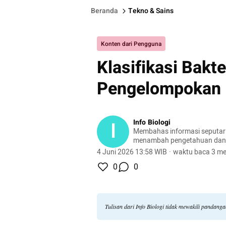
Beranda
Tekno & Sains
Konten dari Pengguna
Klasifikasi Bakt
Pengelompokan 
I
Info Biologi
Membahas informasi seputar 
menambah pengetahuan da
kehidupan sehari-hari.
4 Juni 2026 13:58 WIB
·
waktu baca 3 me
0
0
Tulisan dari Info Biologi tidak mewakili pandang