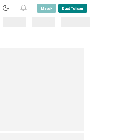
Masuk
Buat Tulisan
Loading
Loading
Lainnya