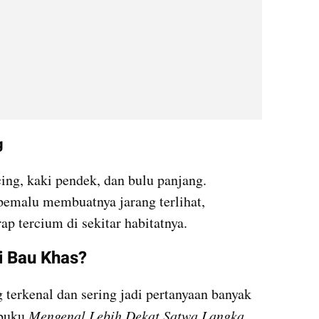
g
g, kaki pendek, dan bulu panjang. 
emalu membuatnya jarang terlihat, 
p tercium di sekitar habitatnya.
i Bau Khas?
erkenal dan sering jadi pertanyaan banyak 
buku 
Mengenal Lebih Dekat Satwa Langka 