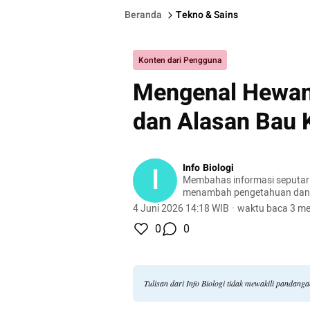
Beranda
Tekno & Sains
Konten dari Pengguna
Mengenal Hewan S
dan Alasan Bau 
I
Info Biologi
Membahas informasi seputar 
menambah pengetahuan da
kehidupan sehari-hari.
4 Juni 2026 14:18 WIB
·
waktu baca 3 me
0
0
Tulisan dari Info Biologi tidak mewakili pandang