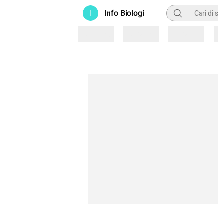
Pencarian
I
Info Biologi
Loading
Loading
Loading