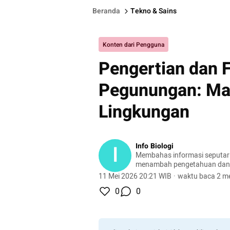
Beranda
Tekno & Sains
Konten dari Pengguna
Pengertian dan 
Pegunungan: Man
Lingkungan
I
Info Biologi
Membahas informasi seputar 
menambah pengetahuan da
kehidupan sehari-hari.
11 Mei 2026 20:21 WIB
·
waktu baca 2 me
0
0