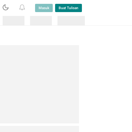
Masuk
Buat Tulisan
Loading
Loading
Lainnya