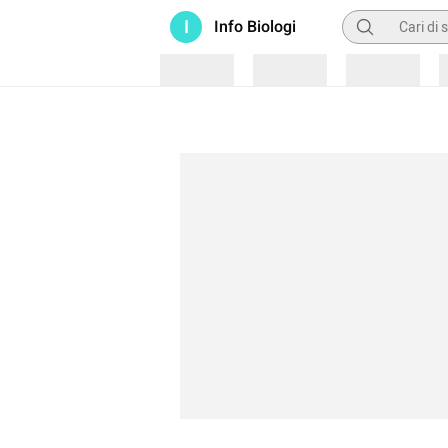
Pencarian
I
Info Biologi
Loading
Loading
Loading