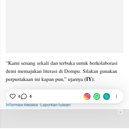
“Kami senang sekali dan terbuka untuk berkolaborasi 
demi memajukan literasi di Dompu. Silakan gunakan 
(IY)
perpustakaan ini kapan pun,” ujarnya 
.  
Novel
0
0
Sastra
Dompu
NTB
Tulisan
Informasi Redaksi
·
Laporkan tulisan
Tim Editor
Editor Section