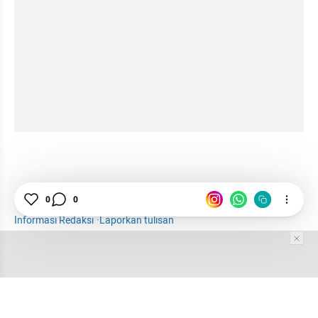
1001 media online
Curriculum Vitae
Tips
0
0
Informasi Redaksi
·
Laporkan tulisan
Tim Editor
Editor Section