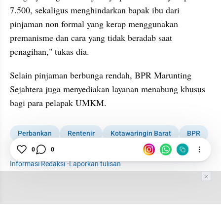
7.500, sekaligus menghindarkan bapak ibu dari 
pinjaman non formal yang kerap menggunakan 
premanisme dan cara yang tidak beradab saat 
penagihan," tukas dia.
Selain pinjaman berbunga rendah, BPR Marunting 
Sejahtera juga menyediakan layanan menabung khusus 
bagi para pelapak UMKM.
Perbankan
Rentenir
Kotawaringin Barat
BPR
BUMD
0
0
Informasi Redaksi
·
Laporkan tulisan
Tim Editor
Editor Section