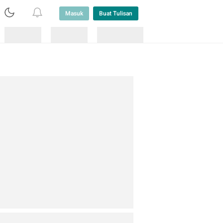
Masuk
Buat Tulisan
Loading
Loading
Lainnya