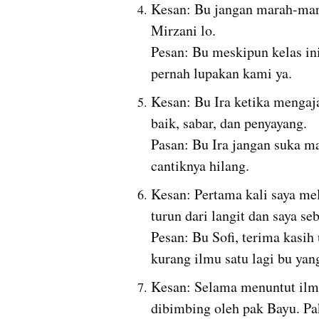
Kesan: Bu jangan marah-mara
Mirzani lo.                                                                                                                            
Pesan: Bu meskipun kelas ini
pernah lupakan kami ya.
Kesan: Bu Ira ketika mengaj
baik, sabar, dan penyayang.                                                                                                                            
Pasan: Bu Ira jangan suka ma
cantiknya hilang.
Kesan: Pertama kali saya meli
turun dari langit dan saya sebagai pengawalnya.                                                          
Pesan: Bu Sofi, terima kasih 
kurang ilmu satu lagi bu yan
Kesan: Selama menuntut ilmu 
dibimbing oleh pak Bayu. Pak Bayu mirip dengan mantan saya soalnya.           