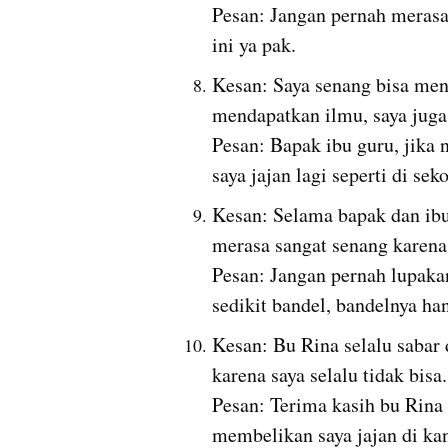
Pesan: Jangan pernah merasa 
ini ya pak.
Kesan: Saya senang bisa meng
mendapatkan ilmu, saya juga mendapatkan jajan gratis.                                        
Pesan: Bapak ibu guru, jika na
saya jajan lagi seperti di sek
Kesan: Selama bapak dan ibu 
merasa sangat senang karena banyak jam kosong.                                                      
Pesan: Jangan pernah lupakan
sedikit bandel, bandelnya han
Kesan: Bu Rina selalu sabar 
karena saya selalu tidak bisa.                                                                                                                            
Pesan: Terima kasih bu Rina
membelikan saya jajan di kan