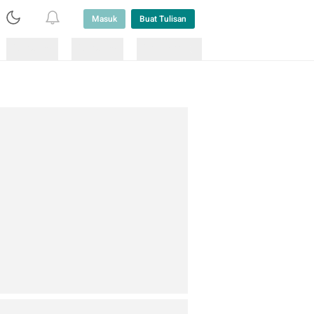
Masuk
Buat Tulisan
Loading
Loading
Lainnya