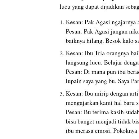
lucu yang dapat dijadikan sebag
Kesan: Pak Agasi ngajarnya asik, seru, receh dan tidak membuat bosen.              
Pesan: Pak Agasi jangan nikah
baiknya hilang. Besok kalo s
Kesan: Ibu Tria orangnya bai
langsung lucu. Belajar dengan ibu sangat menyenangkan.                                    
Pesan: Di mana pun ibu berad
lupain saya yang bu. Saya Panj
Kesan: Ibu mirip dengan artis
mengajarkan kami hal baru seperti menyanyi bersama.                                          
Pesan: Bu terima kasih sudah
bisa banget menjadi tidak bi
ibu merasa emosi. Pokoknya 