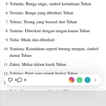
Yolanda: Bunga ungu, simbol kemuliaan Tuhan
Yesenia: Bunga yang diberkati Tuhan
Yelena: Terang yang berasal dari Tuhan
Yamina: Diberkati dengan tangan kanan Tuhan
Yulia: Muda dan diberkati
Yemima: Keindahan seperti burung merpati, simbol 
damai Tuhan
Zahra: Mekar dalam kasih Tuhan
Zabrina: Putri yang penuh berkat Tuhan
0
0
Zara: Cahaya yang bersinar dari Tuhan
Zelia: Semangat yang diberkati Tuhan
Zofia: Kebijaksanaan Tuhan