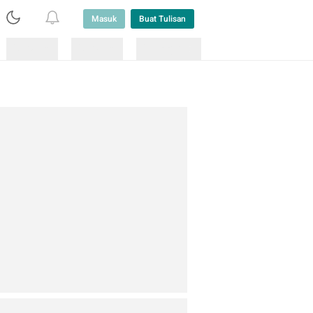
Masuk
Buat Tulisan
Loading
Loading
Lainnya