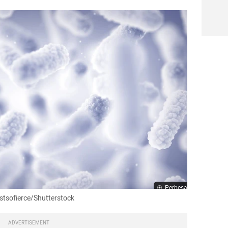
Perbesar
astsofierce/Shutterstock
ADVERTISEMENT