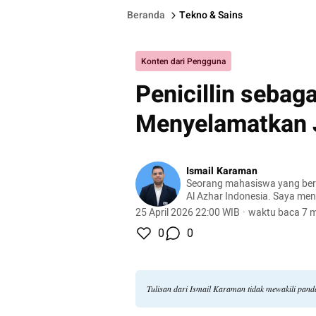
Beranda
Tekno & Sains
Konten dari Pengguna
Penicillin seba
Menyelamatkan 
Ismail Karaman
Seorang mahasiswa yang berku
Al Azhar Indonesia. Saya men
Bioteknologi. Alasan saya me
25 April 2026 22:00 WIB
·
waktu baca 7 m
tersebut adalah membuat saya
0
0
mendalami serta memahami i
dan teknologi.
Tulisan dari Ismail Karaman tidak mewakili pan