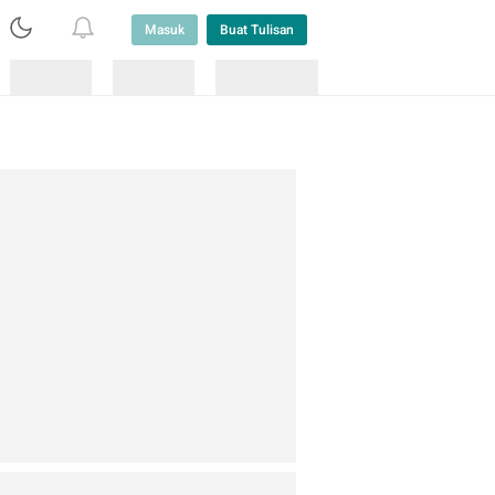
Masuk
Buat Tulisan
Loading
Loading
Lainnya