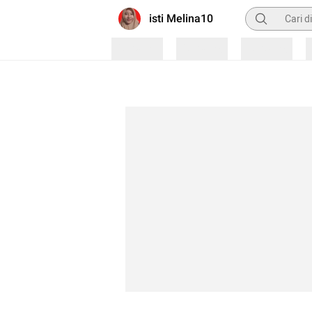
Pencarian
isti Melina10
Loading
Loading
Loading