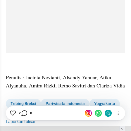
Penulis : Jacinta Novianti, Alsandy Yanuar, Atika 
Alyanuha, Amira Rizki, Retno Savitri dan Clariza Vidia
Tebing Breksi
Pariwisata Indonesia
Yogyakarta
Program
2
0
Laporkan tulisan
Tim Editor