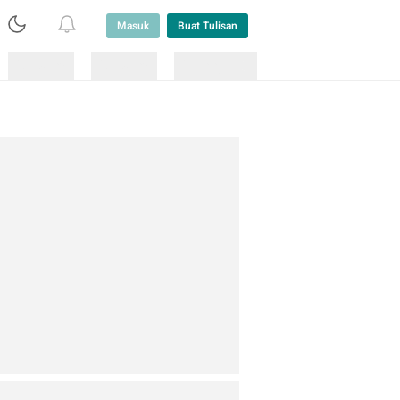
Masuk
Buat Tulisan
Loading
Loading
Lainnya