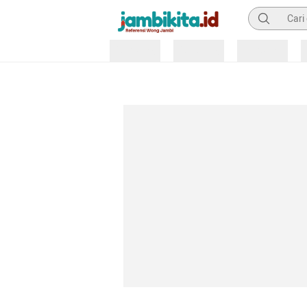
Pencarian
Loading
Loading
Loading