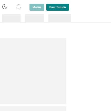
Masuk
Buat Tulisan
Loading
Loading
Lainnya