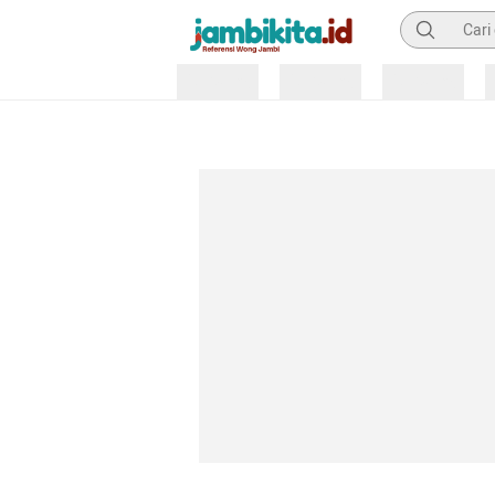
Pencarian
Loading
Loading
Loading