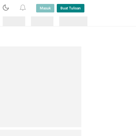
Masuk
Buat Tulisan
Loading
Loading
Lainnya