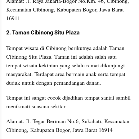
Alamat: Jl. Raya Jakarta-Bogor No.Km. 46, Cibinong, 
Kecamatan Cibinong, Kabupaten Bogor, Jawa Barat 
16911
2. Taman Cibinong Situ Plaza
Tempat wisata di Cibinong berikutnya adalah Taman 
Cibinong Situ Plaza. Taman ini adalah salah satu 
tempat wisata kekinian yang selalu ramai dikunjungi 
masyarakat. Terdapat area bermain anak serta tempat 
duduk untuk dengan pemandangan danau. 
Tempat ini sangat cocok dijadikan tempat santai sambil 
menikmati suasana sekitar.
Alamat: Jl. Tegar Beriman No.6, Sukahati, Kecamatan 
Cibinong, Kabupaten Bogor, Jawa Barat 16914