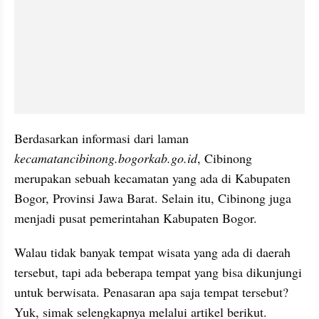
Berdasarkan informasi dari laman 
kecamatancibinong.bogorkab.go.id
, Cibinong 
merupakan sebuah kecamatan yang ada di Kabupaten 
Bogor, Provinsi Jawa Barat. Selain itu, Cibinong juga 
menjadi pusat pemerintahan Kabupaten Bogor.
Walau tidak banyak tempat wisata yang ada di daerah 
tersebut, tapi ada beberapa tempat yang bisa dikunjungi 
untuk berwisata. Penasaran apa saja tempat tersebut? 
Yuk, simak selengkapnya melalui artikel berikut.