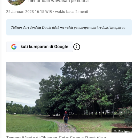
menambah wawasan pembaca
25 Januari 2023 16:15 WIB
·
waktu baca 2 menit
Tulisan dari Jendela Dunia tidak mewakili pandangan dari redaksi kumparan
Ikuti kumparan di Google
Perbesar