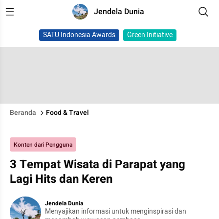
Jendela Dunia
SATU Indonesia Awards
Green Initiative
Beranda
Food & Travel
Konten dari Pengguna
3 Tempat Wisata di Parapat yang
Lagi Hits dan Keren
Jendela Dunia
Menyajikan informasi untuk menginspirasi dan