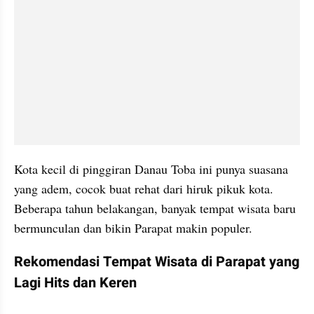
Kota kecil di pinggiran Danau Toba ini punya suasana 
yang adem, cocok buat rehat dari hiruk pikuk kota. 
Beberapa tahun belakangan, banyak tempat wisata baru 
bermunculan dan bikin Parapat makin populer. 
Rekomendasi Tempat Wisata di Parapat yang 
Lagi Hits dan Keren