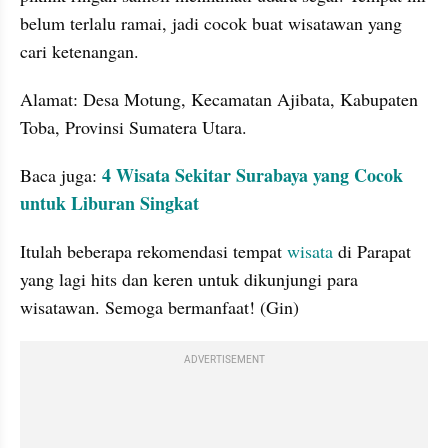
belum terlalu ramai, jadi cocok buat wisatawan yang 
cari ketenangan.
Alamat: Desa Motung, Kecamatan Ajibata, Kabupaten 
Toba, Provinsi Sumatera Utara.
4 Wisata Sekitar Surabaya yang Cocok 
Baca juga: 
untuk Liburan Singkat
Itulah beberapa rekomendasi tempat 
wisata
 di Parapat 
yang lagi hits dan keren untuk dikunjungi para 
wisatawan. Semoga bermanfaat! (Gin)
ADVERTISEMENT