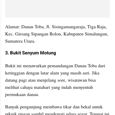
Alamat: Danau Toba, Jl. Sisingamangaraja, Tiga Raja, 
Kec. Girsang Sipangan Bolon, Kabupaten Simalungun, 
Sumatera Utara.
3. Bukit Senyum Motung
Bukit ini menawarkan pemandangan Danau Toba dari 
ketinggian dengan latar alam yang masih asri. Jika 
datang pagi atau menjelang sore, wisatawan bisa 
melihat cahaya matahari yang indah menyentuh 
permukaan danau. 
Banyak pengunjung membawa tikar dan bekal untuk 
piknik ringan sambil menikmati udara segar. Tempat ini 