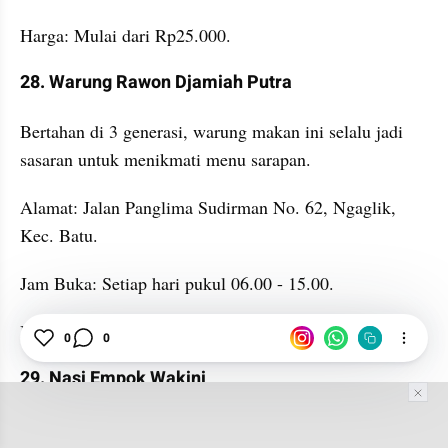
Harga: Mulai dari Rp25.000.
28. Warung Rawon Djamiah Putra
Bertahan di 3 generasi, warung makan ini selalu jadi 
sasaran untuk menikmati menu sarapan.
Alamat: Jalan Panglima Sudirman No. 62, Ngaglik, 
Kec. Batu.
Jam Buka: Setiap hari pukul 06.00 - 15.00.
Harga: Mulai dari Rp28.000.
0
0
29. Nasi Empok Wakini
Berkonsep tempat makan sederhana dengan nuansa 