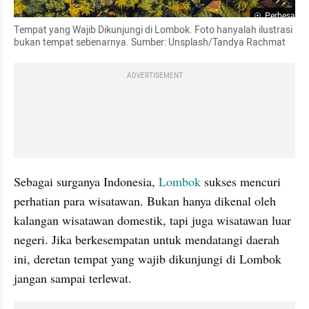
Perbesar
Tempat yang Wajib Dikunjungi di Lombok. Foto hanyalah ilustrasi 
bukan tempat sebenarnya. Sumber: Unsplash/Tandya Rachmat
ADVERTISEMENT
Sebagai surganya Indonesia, 
Lombok
 sukses mencuri 
perhatian para wisatawan. Bukan hanya dikenal oleh 
kalangan wisatawan domestik, tapi juga wisatawan luar 
negeri. Jika berkesempatan untuk mendatangi daerah 
ini, deretan tempat yang wajib dikunjungi di Lombok 
jangan sampai terlewat.