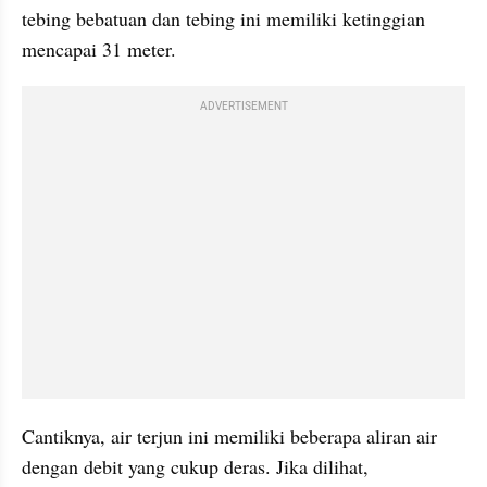
tebing bebatuan dan tebing ini memiliki ketinggian 
mencapai 31 meter.
ADVERTISEMENT
Cantiknya, air terjun ini memiliki beberapa aliran air 
dengan debit yang cukup deras. Jika dilihat, 