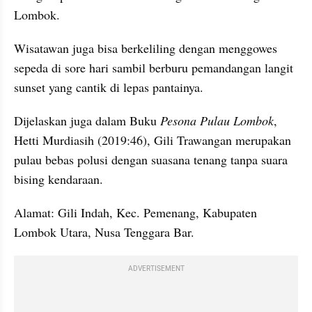
Lombok.
Wisatawan juga bisa berkeliling dengan menggowes 
sepeda di sore hari sambil berburu pemandangan langit 
sunset yang cantik di lepas pantainya.
Dijelaskan juga dalam Buku 
Pesona Pulau Lombok
, 
Hetti Murdiasih (2019:46), Gili Trawangan merupakan 
pulau bebas polusi dengan suasana tenang tanpa suara 
bising kendaraan.
Alamat: Gili Indah, Kec. Pemenang, Kabupaten 
Lombok Utara, Nusa Tenggara Bar.
ADVERTISEMENT