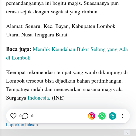
pemandangannya ini begitu magis. Suasananya pun 
terasa sejuk dengan vegetasi yang rimbun.
Alamat: Senaru, Kec. Bayan, Kabupaten Lombok 
Utara, Nusa Tenggara Barat
Baca juga:
Menilik Keindahan Bukit Selong yang Ada 
di Lombok
Keempat rekomendasi tempat yang wajib dikunjungi di 
Lombok tersebut bisa dijadikan bahan pertimbangan. 
Tempatnya indah dan menawarkan suasana magis ala 
Surganya 
Indonesia
. (INE)
Lombok
Tempat
Indonesia
0
0
Laporkan tulisan
Tim Editor