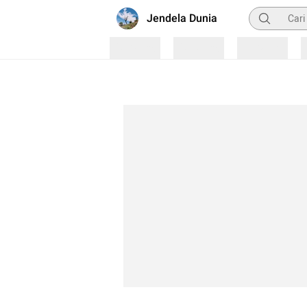
Pencarian
Jendela Dunia
Loading
Loading
Loading