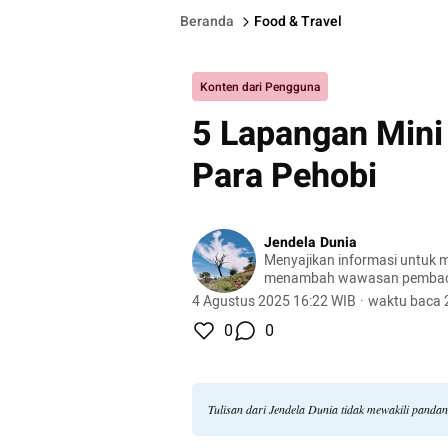
Beranda
Food & Travel
Konten dari Pengguna
5 Lapangan Mini
Para Pehobi
Jendela Dunia
Menyajikan informasi untuk m
menambah wawasan pemba
4 Agustus 2025 16:22 WIB
·
waktu baca 
0
0
Tulisan dari Jendela Dunia tidak mewakili panda