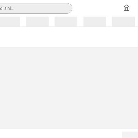
Loading
Loading
Loading
Loading
Loading