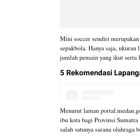
Mini soccer sendiri merupakan 
sepakbola. Hanya saja, ukuran l
jumlah pemain yang ikut serta l
5 Rekomendasi Lapanga
Menurut laman portal.medan.go.
ibu kota bagi Provinsi Sumatra 
salah satunya sarana olahraga 