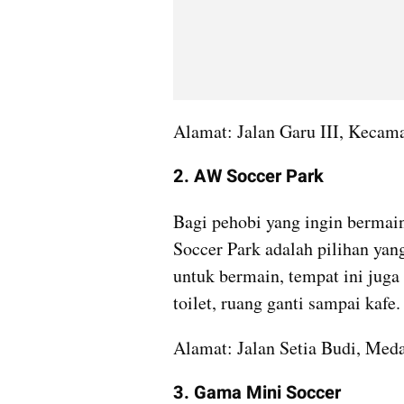
Alamat: Jalan Garu III, Keca
2. AW Soccer Park
Bagi pehobi yang ingin bermain
Soccer Park adalah pilihan yan
untuk bermain, tempat ini juga
toilet, ruang ganti sampai kafe.
Alamat: Jalan Setia Budi, Med
3. Gama Mini Soccer