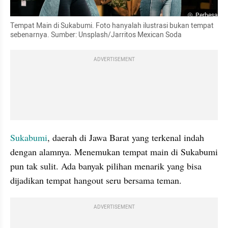
Perbesar
Tempat Main di Sukabumi. Foto hanyalah ilustrasi bukan tempat 
sebenarnya. Sumber: Unsplash/Jarritos Mexican Soda
ADVERTISEMENT
Sukabumi
, daerah di Jawa Barat yang terkenal indah 
dengan alamnya. Menemukan tempat main di Sukabumi 
pun tak sulit. Ada banyak pilihan menarik yang bisa 
dijadikan tempat hangout seru bersama teman.
ADVERTISEMENT