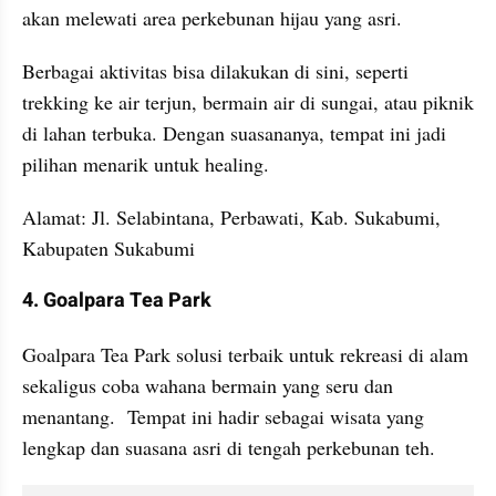
akan melewati area perkebunan hijau yang asri.
Berbagai aktivitas bisa dilakukan di sini, seperti 
trekking ke air terjun, bermain air di sungai, atau piknik 
di lahan terbuka. Dengan suasananya, tempat ini jadi 
pilihan menarik untuk healing.
Alamat: Jl. Selabintana, Perbawati, Kab. Sukabumi, 
Kabupaten Sukabumi
4. Goalpara Tea Park
Goalpara Tea Park solusi terbaik untuk rekreasi di alam 
sekaligus coba wahana bermain yang seru dan 
menantang.  Tempat ini hadir sebagai wisata yang 
lengkap dan suasana asri di tengah perkebunan teh.