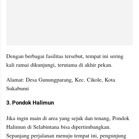
Dengan berbagai fasilitas tersebut, tempat ini sering 
kali ramai dikunjungi, terutama di akhir pekan.
Alamat: Desa Gunungparang, Kec. Cikole, Kota 
Sukabumi
3. Pondok Halimun
Jika ingin main di area yang sejuk dan tenang, Pondok 
Halimun di Selabintana bisa dipertimbangkan. 
Sepanjang perjalanan menuju tempat ini, pengunjung 