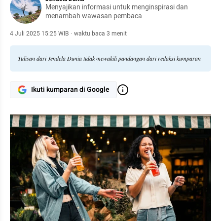
Menyajikan informasi untuk menginspirasi dan
menambah wawasan pembaca
4 Juli 2025 15:25 WIB
·
waktu baca 3 menit
Tulisan dari Jendela Dunia tidak mewakili pandangan dari redaksi kumparan
Ikuti kumparan di Google