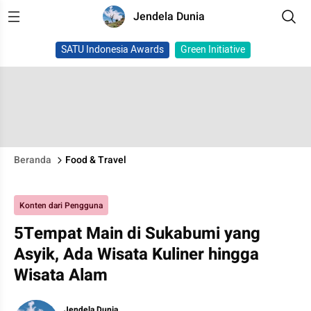
Jendela Dunia
SATU Indonesia Awards
Green Initiative
Beranda
Food & Travel
Konten dari Pengguna
5Tempat Main di Sukabumi yang
Asyik, Ada Wisata Kuliner hingga
Wisata Alam
Jendela Dunia