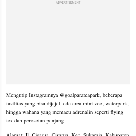
ADVERTISEMENT
Mengutip Instagramnya @goalparateapark, beberapa 
fasilitas yang bisa dijajal, ada area mini zoo, waterpark, 
hingga wahana yang memacu adrenalin seperti flying 
fox dan perosotan panjang.
Alamat: Jl. Cisarua, Cisarua, Kec. Sukaraja, Kabupaten 