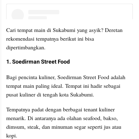
instagram embed
Cari tempat main di Sukabumi yang asyik? Deretan 
rekomendasi tempatnya berikut ini bisa 
dipertimbangkan.
1. Soedirman Street Food
Bagi pencinta kuliner, Soedirman Street Food adalah 
tempat main paling ideal. Tempat ini hadir sebagai 
pusat kuliner di tengah kota Sukabumi.
Tempatnya padat dengan berbagai tenant kuliner 
menarik. Di antaranya ada olahan seafood, bakso, 
dimsum, steak, dan minuman segar seperti jus atau 
kopi.