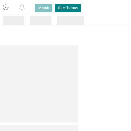
Masuk
Buat Tulisan
Loading
Loading
Lainnya