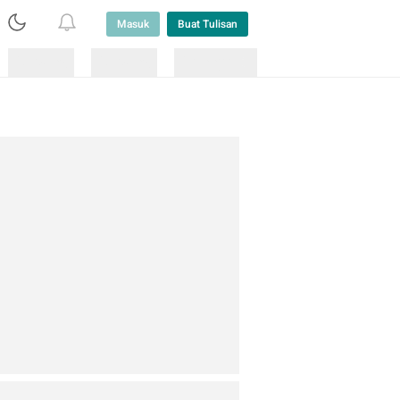
Masuk
Buat Tulisan
Loading
Loading
Lainnya