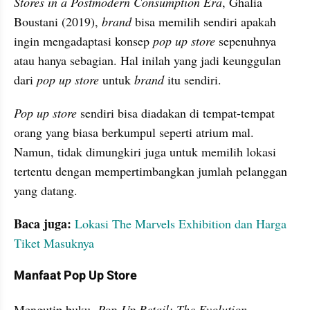
Stores in a Postmodern Consumption Era
, Ghalia 
Boustani (2019), 
brand
 bisa memilih sendiri apakah 
ingin mengadaptasi konsep 
pop up store
 sepenuhnya 
atau hanya sebagian. Hal inilah yang jadi keunggulan 
dari 
pop up store
 untuk 
brand
 itu sendiri.
Pop up store
 sendiri bisa diadakan di tempat-tempat 
orang yang biasa berkumpul seperti atrium mal. 
Namun, tidak dimungkiri juga untuk memilih lokasi 
tertentu dengan mempertimbangkan jumlah pelanggan 
yang datang.
Baca juga:
Lokasi The Marvels Exhibition dan Harga 
Tiket Masuknya
Manfaat Pop Up Store
Mengutip buku, 
Pop-Up Retail: The Evolution, 