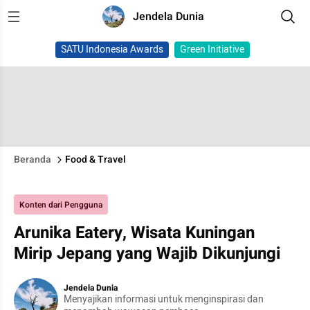
Jendela Dunia
SATU Indonesia Awards
Green Initiative
Beranda
Food & Travel
Konten dari Pengguna
Arunika Eatery, Wisata Kuningan
Mirip Jepang yang Wajib Dikunjungi
Jendela Dunia
Menyajikan informasi untuk menginspirasi dan