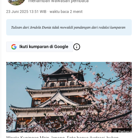
menambah wawasan pembaca
23 Juni 2025 13:51 WIB
·
waktu baca 2 menit
Tulisan dari Jendela Dunia tidak mewakili pandangan dari redaksi kumparan
Ikuti kumparan di Google
Perbesar