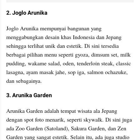
2. Joglo Arunika
Joglo Arunika mempunyai bangunan yang 
menggabungkan desain khas Indonesia dan Jepang 
sehingga terlihat unik dan estetik. Di sini tersedia 
berbagai pilihan menu seperti gyoza, dimsum set, milk 
pudding, wakame salad, oden, tenderloin steak, classic 
lasagna, ayam masak jahe, sop iga, salmon ochazuke, 
dan sebagainya.
3. Arunika Garden
Arunika Garden adalah tempat wisata ala Jepang 
dengan spot foto menarik, seperti skywalk. Di sini juga 
ada Zoo Garden (Satoland), Sakura Garden, dan Zen 
Garden yang sangat estetik. Selain itu, ada juga studio 