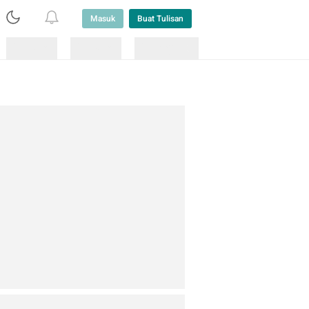
Masuk
Buat Tulisan
Loading
Loading
Lainnya