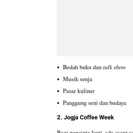
Bedah buku dan 
talk show
Musik senja
Pasar kuliner
Panggung seni dan budaya
2. Jogja Coffee Week
Bagi pencinta kopi, ada 
event 
s