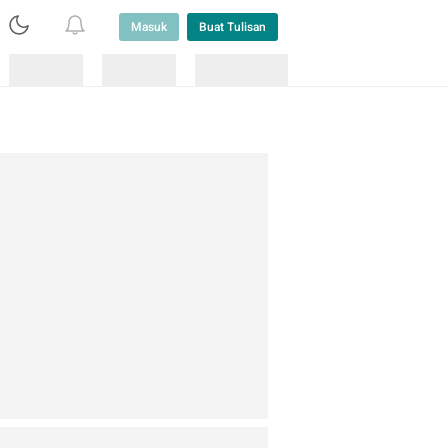
Masuk
Buat Tulisan
Loading
Loading
Lainnya