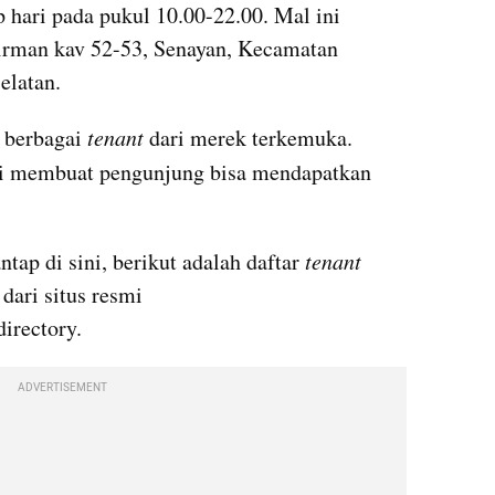
p hari pada pukul 10.00-22.00. Mal ini 
dirman kav 52-53, Senayan, Kecamatan 
elatan.
 berbagai 
tenant 
dari merek terkemuka. 
ni membuat pengunjung bisa mendapatkan 
ntap di sini, berikut adalah daftar 
tenant 
dari situs resmi 
directory.
ADVERTISEMENT