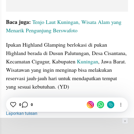
Baca juga:
Tenjo Laut Kuningan, Wisata Alam yang 
Menarik Pengunjung Berswafoto
Ipukan Highland Glamping berlokasi di pukan 
Highland berada di Dusun Palutungan, Desa Cisantana, 
Kecamatan Cigugur, Kabupaten 
Kuningan
, Jawa Barat. 
Wisatawan yang ingin menginap bisa melakukan 
reservasi jauh-jauh hari untuk mendapatkan tempat 
yang sesuai kebutuhan. (YD)
zuzuzu054
Glamping
Harga
Kuningan
0
0
Laporkan tulisan
Tim Editor
Editor Section