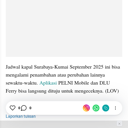
Jadwal kapal Surabaya-Kumai September 2025 ini bisa 
mengalami penambahan atau perubahan lainnya 
sewaktu-waktu. 
Aplikasi
 PELNI Mobile dan DLU 
Ferry bisa langsung dituju untuk mengeceknya. (LOV)
Kapal
Surabaya
Aplikasi
tatatax4
0
0
Laporkan tulisan
Tim Editor