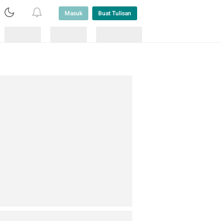
Masuk
Buat Tulisan
Loading
Loading
Lainnya